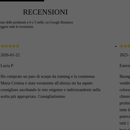
RECENSIONI
ne delle pertinenti a 4 o 5 stelle; su Google Business
ggere tutte le recensioni.
2026-01-22
2025-
Lucia P
Ester
Ho comprato un paio di scarpe da running e la commessa
Buongi
Maria Cristina è stata veramente all'altezza mi ha saputo
vendit
consigliare ascoltando le mie esigenze e indirizzandomi nella
colora
scelta più appropriata. Consigliatissimo.
chiest
profes
tutte 
poteva
tutti 
base a