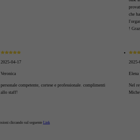
provat
che ha
l'orga
! Graz
2025-04-17
2025-
Veronica
Elena 
personale competente, cortese e professionale. complimenti
Nel re
allo staff!
Michel
ensioni cliccando sul seguente
Link