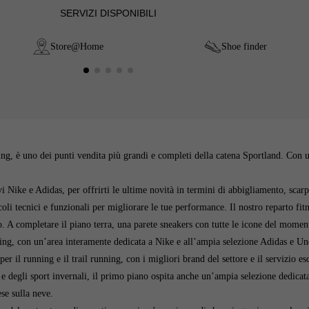
SERVIZI DISPONIBILI
Store@Home
Shoe finder
, è uno dei punti vendita più grandi e completi della catena Sportland. Con una
vi Nike e Adidas, per offrirti le ultime novità in termini di abbigliamento, scar
coli tecnici e funzionali per migliorare le tue performance. Il nostro reparto fi
 completare il piano terra, una parete sneakers con tutte le icone del momento 
ining, con un’area interamente dedicata a Nike e all’ampia selezione Adidas e U
r il running e il trail running, con i migliori brand del settore e il servizio esc
a e degli sport invernali, il primo piano ospita anche un’ampia selezione dedic
ese sulla neve.