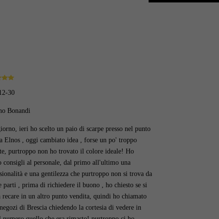
12-30
ino Bonandi
orno, ieri ho scelto un paio di scarpe presso nel punto
a Elnos , oggi cambiato idea , forse un po' troppo
te, purtroppo non ho trovato il colore ideale! Ho
o consigli al personale, dal primo all'ultimo una
sionalità e una gentilezza che purtroppo non si trova da
le parti , prima di richiedere il buono , ho chiesto se si
 recare in un altro punto vendita, quindi ho chiamato
i negozi di Brescia chiedendo la cortesia di vedere in
l numero quello che era rimasto! purtroppo ci ho