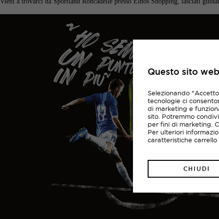
Vieni a trovarci da Sportland Roncadelle presso Elnòs Shopping, lasciati guidar
Questo sito web 
Selezionando "Accetto i
tecnologie ci consentono
di marketing e funziona
sito. Potremmo condivi
per fini di marketing. 
Per ulteriori informazi
caratteristiche carrell
CHIUDI