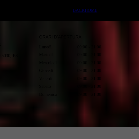
BACK
HOME
ORARI D'APERTURA
e
Lunedì
09:00 - 21:00
Martedì
09:00 - 21:00
 25030, BS
Mercoledì
09:00 - 21:00
Giovedì
09:00 - 21:00
Venerdì
09:00 - 21:00
Sabato
09:00 - 21:00
Domenica
09:00 - 21:00