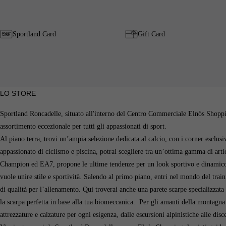
Sportland Card
Gift Card
LO STORE
Sportland Roncadelle, situato all'interno del Centro Commerciale Elnòs Shopping
assortimento eccezionale per tutti gli appassionati di sport.
Al piano terra, trovi un’ampia selezione dedicata al calcio, con i corner esclusi
appassionato di ciclismo e piscina, potrai scegliere tra un’ottima gamma di arti
Champion ed EA7, propone le ultime tendenze per un look sportivo e dinamico. A
vuole unire stile e sportività. Salendo al primo piano, entri nel mondo del tra
di qualità per l’allenamento. Qui troverai anche una parete scarpe specializzata pe
la scarpa perfetta in base alla tua biomeccanica. Per gli amanti della montagn
attrezzature e calzature per ogni esigenza, dalle escursioni alpinistiche alle disc