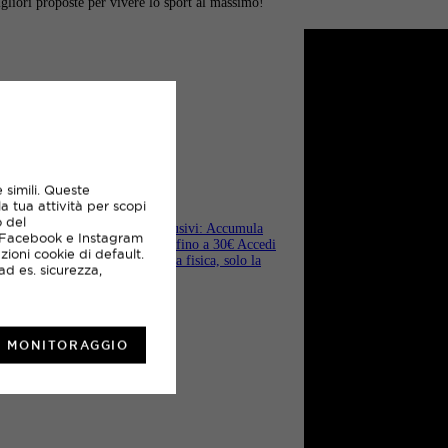
gliori proposte per vivere lo sport al massimo!
D CARD
 simili. Queste
la tua attività per scopi
o del
portland e vivere vantaggi esclusivi: Accumula
, Facebook e Instagram
ma i tuoi punti in buoni sconto fino a 30€ Accedi
zioni cookie di default.
i brand sportivi Nessuna tessera fisica, solo la
ad es. sicurezza,
L MONITORAGGIO