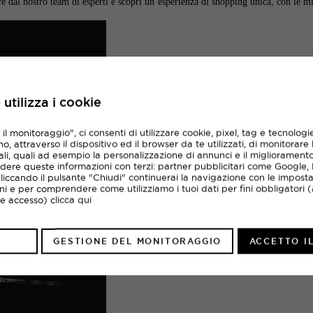
e dal nostro team di esperti e scopri un’esperienza di shopping unica, con le mi
utilizza i cookie
Scopri la tua SPORTLAN
l monitoraggio", ci consenti di utilizzare cookie, pixel, tag e tecnologie
, attraverso il dispositivo ed il browser da te utilizzati, di monitorare 
li, quali ad esempio la personalizzazione di annunci e il migliorament
Un’unica card digitale per entrare nel mondo S
dere queste informazioni con terzi: partner pubblicitari come Google
punti con ogni acquisto (1€ = 1 punto) Trasfor
Cliccando il pulsante "Chiudi" continuerai la navigazione con le imposta
in anteprima a promo, eventi e lanci dei miglior
oni e per comprendere come utilizziamo i tuoi dati per fini obbligatori (
tua card sempre a portata di smartphone
o e accesso)
clicca qui
REGISTRAZIONE
GESTIONE DEL MONITORAGGIO
ACCETTO I