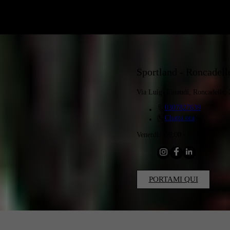
Sportland - Roncadell
Via Luigi Einaudi, Roncadelle,
0307827639
Chatta ora
Venerdì:
09:00 - 21:00
PORTAMI QUI