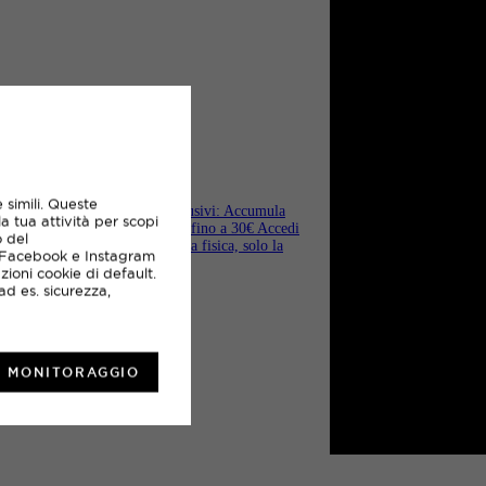
D CARD
 simili. Queste
portland e vivere vantaggi esclusivi: Accumula
la tua attività per scopi
ma i tuoi punti in buoni sconto fino a 30€ Accedi
o del
i brand sportivi Nessuna tessera fisica, solo la
, Facebook e Instagram
zioni cookie di default.
ad es. sicurezza,
L MONITORAGGIO