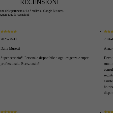
RECENSIONI
ne delle pertinenti a 4 o 5 stelle; su Google Business
ggere tutte le recensioni.
2026-04-17
2026-
Dalia Musesti
Anna 
Super servizio!! Personale disponibile a ogni esigenza e super
Devo f
professionale. Eccezionale!!
runnin
consul
seguit
assist
ho ric
dispon