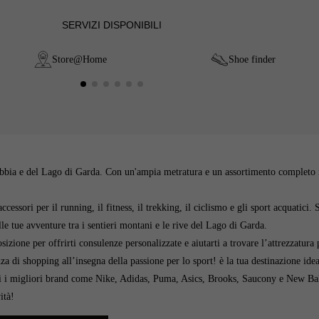
SERVIZI DISPONIBILI
Store@Home
Shoe finder
Sabbia e del Lago di Garda. Con un'ampia metratura e un assortimento completo in 
cessori per il running, il fitness, il trekking, il ciclismo e gli sport acquatici
 tue avventure tra i sentieri montani e le rive del Lago di Garda.
izione per offrirti consulenze personalizzate e aiutarti a trovare l’attrezzatura 
nza di shopping all’insegna della passione per lo sport! è la tua destinazione id
opri i migliori brand come Nike, Adidas, Puma, Asics, Brooks, Saucony e New Balnc
ità!