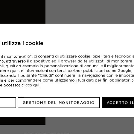
Scopri la tua SPORTLAN
utilizza i cookie
l monitoraggio", ci consenti di utilizzare cookie, pixel, tag e tecnologie
Un’unica card digitale per entrare nel mondo S
, attraverso il dispositivo ed il browser da te utilizzati, di monitorare 
punti con ogni acquisto (1€ = 1 punto) Trasfor
li, quali ad esempio la personalizzazione di annunci e il migliorament
in anteprima a promo, eventi e lanci dei miglior
dere queste informazioni con terzi: partner pubblicitari come Google
tua card sempre a portata di smartphone
Cliccando il pulsante "Chiudi" continuerai la navigazione con le imposta
oni e per comprendere come utilizziamo i tuoi dati per fini obbligatori (
o e accesso)
clicca qui
REGISTRAZIONE
GESTIONE DEL MONITORAGGIO
ACCETTO I