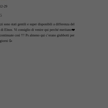
12-29
G
zzi sono stati gentili e super disponibili a differenza del
 di Elnos. Vi consiglio di venire qui perché meritano❤️
continuate così !!! Ps almeno qui c’erano giubbotti per
 giorni 🥳