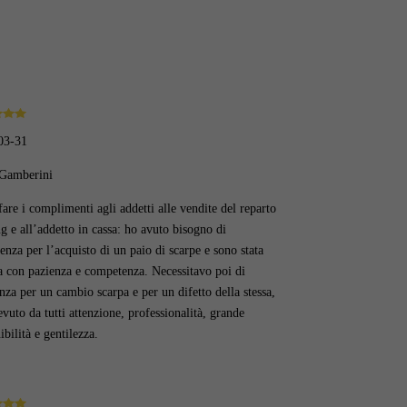
03-31
Gamberini
are i complimenti agli addetti alle vendite del reparto
g e all’addetto in cassa: ho avuto bisogno di
enza per l’acquisto di un paio di scarpe e sono stata
a con pazienza e competenza. Necessitavo poi di
enza per un cambio scarpa e per un difetto della stessa,
evuto da tutti attenzione, professionalità, grande
ibilità e gentilezza.